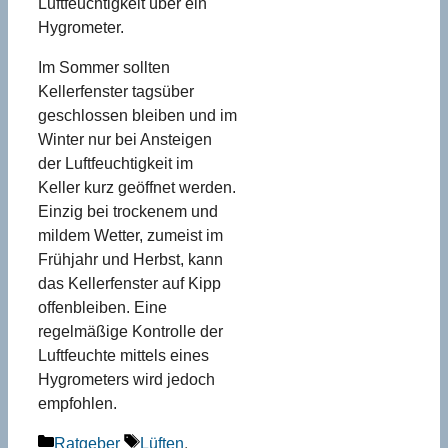
Luftfeuchtigkeit über ein
Hygrometer.
Im Sommer sollten
Kellerfenster tagsüber
geschlossen bleiben und im
Winter nur bei Ansteigen
der Luftfeuchtigkeit im
Keller kurz geöffnet werden.
Einzig bei trockenem und
mildem Wetter, zumeist im
Frühjahr und Herbst, kann
das Kellerfenster auf Kipp
offenbleiben. Eine
regelmäßige Kontrolle der
Luftfeuchte mittels eines
Hygrometers wird jedoch
empfohlen.
Kategorien
Schlagwörter
Ratgeber
Lüften
,