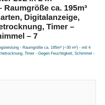
 – Raumgröße ca. 195m³
arten, Digitalanzeige,
trocknung, Timer –
himmel – 7