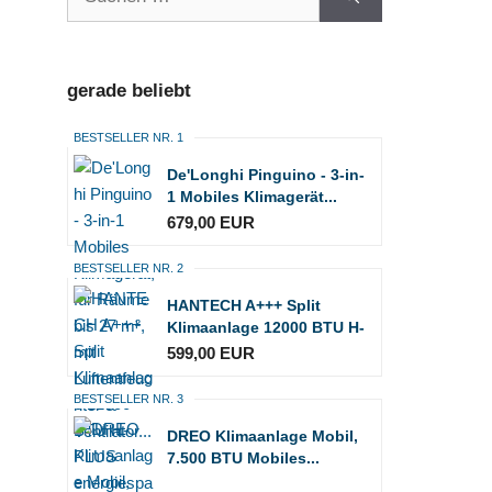
nach:
gerade beliebt
BESTSELLER NR. 1
De'Longhi Pinguino - 3-in-
1 Mobiles Klimagerät...
679,00 EUR
BESTSELLER NR. 2
HANTECH A+++ Split
Klimaanlage 12000 BTU H-
PLUS...
599,00 EUR
BESTSELLER NR. 3
DREO Klimaanlage Mobil,
7.500 BTU Mobiles...