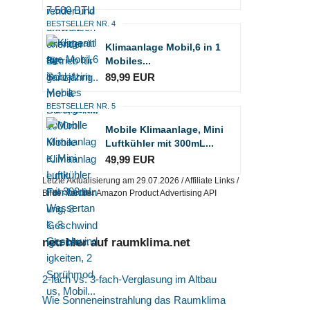
BESTSELLER NR. 4
Klimaanlage Mobil,6 in 1
Mobiles...
89,99 EUR
BESTSELLER NR. 5
Mobile Klimaanlage, Mini
Luftkühler mit 300mL...
49,99 EUR
Letzte Aktualisierung am 29.07.2026 / Affiliate Links /
Bilder von der Amazon Product Advertising API
neu hier auf raumklima.net
2-fach vs. 3-fach-Verglasung im Altbau
Wie Sonneneinstrahlung das Raumklima