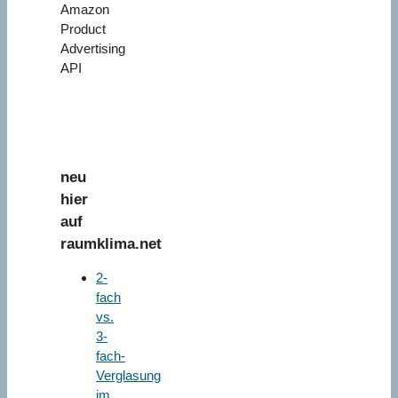
Amazon
Product
Advertising
API
neu
hier
auf
raumklima.net
2-
fach
vs.
3-
fach-
Verglasung
im