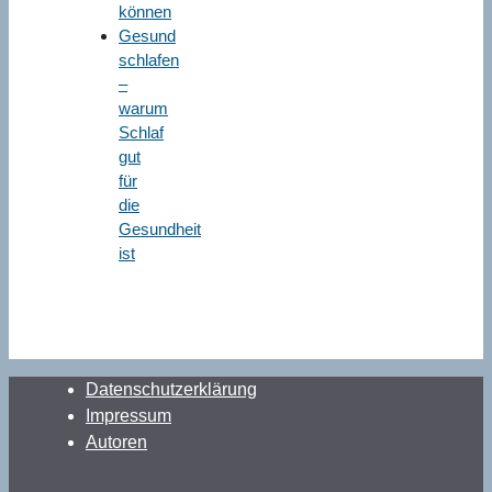
können
Gesund
schlafen
–
warum
Schlaf
gut
für
die
Gesundheit
ist
Datenschutzerklärung
Impressum
Autoren