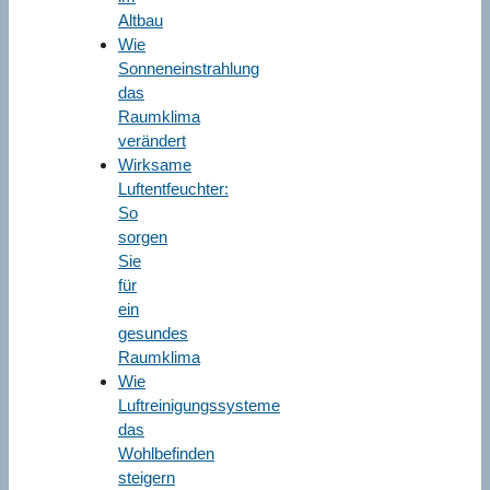
Altbau
Wie
Sonneneinstrahlung
das
Raumklima
verändert
Wirksame
Luftentfeuchter:
So
sorgen
Sie
für
ein
gesundes
Raumklima
Wie
Luftreinigungssysteme
das
Wohlbefinden
steigern