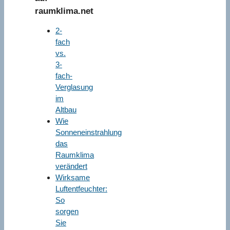
raumklima.net
2-
fach
vs.
3-
fach-
Verglasung
im
Altbau
Wie
Sonneneinstrahlung
das
Raumklima
verändert
Wirksame
Luftentfeuchter:
So
sorgen
Sie