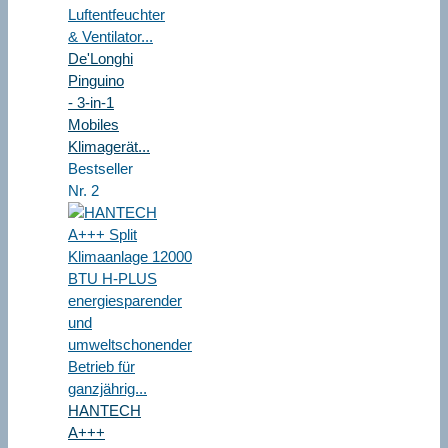
De'Longhi
Pinguino
- 3-in-1
Mobiles
Klimagerät...
Bestseller
Nr. 2
HANTECH
A+++