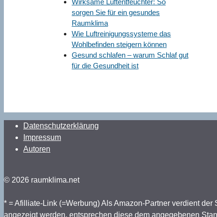
Wirksame Luftentfeuchter: So
sorgen Sie für ein gesundes
Raumklima
Wie Luftreinigungssysteme das
Wohlbefinden steigern können
Gesund schlafen – warum Schlaf gut
für die Gesundheit ist
Datenschutzerklärung
Impressum
Autoren
© 2026 raumklima.net
* = Afilliate-Link (=Werbung) Als Amazon-Partner verdient der
angezeigt werden, entsprechen diese dem angegebenen Stand (