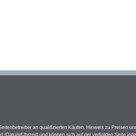
 Seitenbetreiber an qualifizierten Käufen. Hinweis zu Preisen u
Datum/Uhrzeit) und können sich auf der verlinkten Seite jede