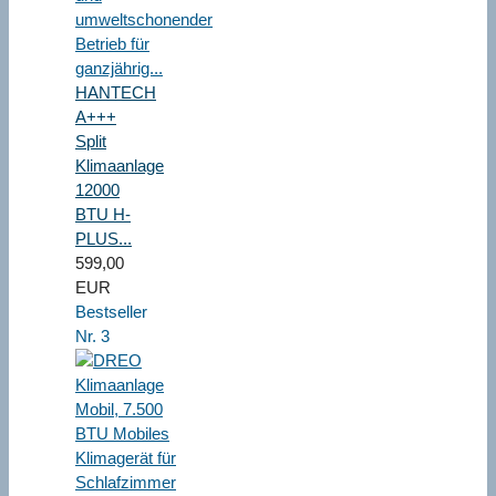
HANTECH
A+++
Split
Klimaanlage
12000
BTU H-
PLUS...
599,00
EUR
Bestseller
Nr. 3