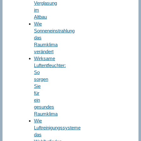
Verglasung
im
Altbau
Wie
Sonneneinstrahlung
das
Raumklima
verändert
Wirksame
Luftentfeuchter:
So
sorgen
Sie
für
ein
gesundes
Raumklima
Wie
Luftreinigungssysteme
das