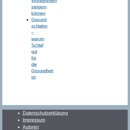
Wohlbefinden
steigern
können
Gesund
schlafen
–
warum
Schlaf
gut
für
die
Gesundheit
ist
Datenschutzerklärung
Impressum
Autoren