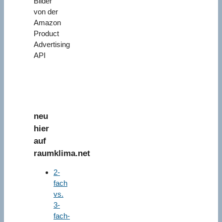
Bilder
von der
Amazon
Product
Advertising
API
neu
hier
auf
raumklima.net
2-
fach
vs.
3-
fach-